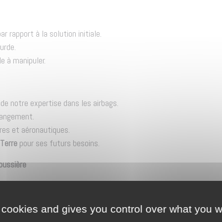
apport à la solution initiale.
urde.
le à manipuler.
 de notre expertise dans les airbags.
rangement.
res et aéronautiques.
 Terre
pour ses futurs besoins.
poussière
ent
dans une cabine mobile.
 cookies and gives you control over what you w