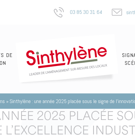
03 85 30 31 64
sin
ACCUEIL
TS DE
SIGN
ION
SCÉ
ons
»
Sinthylène : une année 2025 placée sous le signe de l’innovatio
ANNÉE 2025 PLACÉE SO
E L’EXCELLENCE INDUST