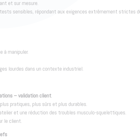
ant et sur mesure.
 tests sensibles, répondant aux exigences extrêmement strictes du
e à manipuler.
rges lourdes dans un contexte industriel.
tions – validation client
.
us pratiques, plus sûrs et plus durables.
atelier et une réduction des troubles musculo-squelettiques.
 le client.
nefs