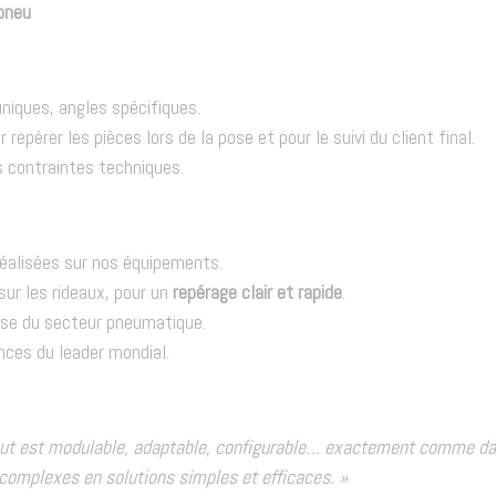
 pneu
niques, angles spécifiques.
 repérer les pièces lors de la pose et pour le suivi du client final.
es contraintes techniques.
éalisées sur nos équipements.
ur les rideaux, pour un
repérage clair et rapide
.
sse du secteur pneumatique.
ces du leader mondial.
Tout est modulable, adaptable, configurable… exactement comme dan
complexes en solutions simples et efficaces. »