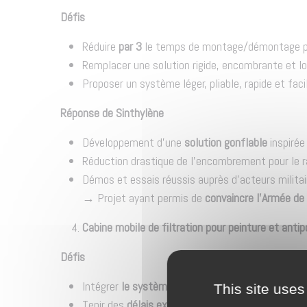
Défis
Réduire
par 3
le temps de montage/démontage par r
Remplacer une solution rigide, encombrante et lo
Proposer un système léger, pliable, rapide et faci
Réponse de Sinthylène
Développement d’une
solution gonflable
inspirée
Réduction drastique de l’encombrement pour le 
Démos et essais réussis auprès d’acteurs militai
→ Projet ayant permis de
convaincre l’Armée de
Cabine mobile de filtration pour peinture et anti
Défis
Intégrer
le système de filtration fourni par le cli
This site uses
Tenir des
délais extrêmement courts
.