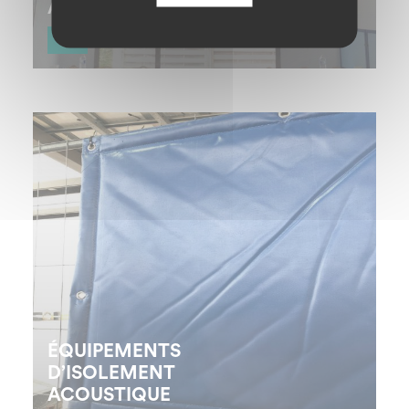
ACOUSTIQUE
+
Lutter contre la réverbération des sons pour
améliorer l’acoustique au sein d’un espace (norme
de référence : EN ISO 11654)
ÉQUIPEMENTS
D’ISOLEMENT
ACOUSTIQUE