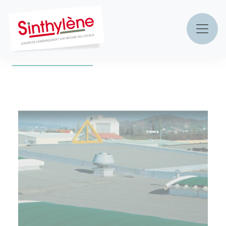
Accueil
»
Nos produits
»
équipements de protection
MAIN NAVIGATION
ÉQUIPEMENTS DE PROTECTION