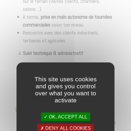
sur le terrain (visites clients, chantiers,
salons…).
À terme,
prise en main autonome de tournées
commerciales
selon ton niveau.
Rencontre avec des clients industriels,
tertiaires et agricoles.
Suivi technique & administratif
Mise à jour de la base clients/prospects.
Organisation de l’activité commerciale et
This site uses cookies
reporting.
and gives you control
Compréhension et valorisation des solutions
over what you want to
Sinthylène auprès des clients.
activate
Compétences & qualités recherchées
OK, ACCEPT ALL
Pugnacité, motivation et sens de l’engagement.
DENY ALL COOKIES
Dynamisme, sourire et
bonne énergie
!