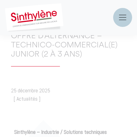
Accueil
»
actualités & réalisations
»
Offre d’alternance –
Technico-Commercial(e) Junior (2 à 3 ans)
OFFRE D’ALTERNANCE –
TECHNICO-COMMERCIAL(E)
JUNIOR (2 À 3 ANS)
25 décembre 2025
[
Actualités
]
Sinthylène – Industrie / Solutions techniques