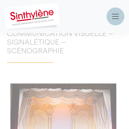
Accueil
»
Nos produits
»
Communication visuelle –
Signalétique – Scénographie
MAIN NAVIGATION
COMMUNICATION VISUELLE –
SIGNALÉTIQUE –
SCÉNOGRAPHIE