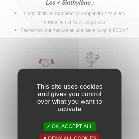
Les + Sinthylène :
Large choix de matières pour répondre à tous les
environnements et exigences
Réalisation sur mesure en une pièce jusqu’à 600m2
Fabrication
Circuit court
française
This site uses cookies
and gives you control
over what you want to
activate
Sur-mesure
OK, ACCEPT ALL
DENY ALL COOKIES