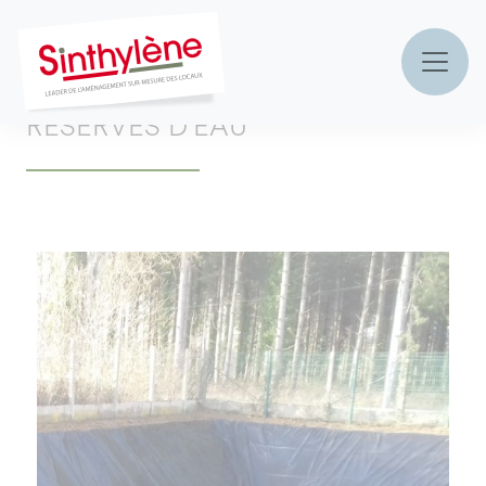
Accueil
»
Nos produits
»
aménagement extérieur
»
Réserves d’eau
RÉSERVES D’EAU