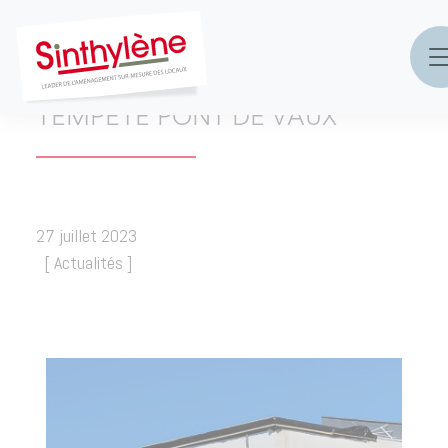
Accueil
»
actualités & réalisations
»
Tempête PONT de
VAUX
TEMPÊTE PONT DE VAUX
27 juillet 2023
[
Actualités
]