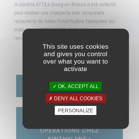
la société ATTILA Bourg-en-Bresse a été sollicité
pour réaliser une charpente bois temporaire
recouverte de toiles Polyéthylène fabriquées sur-
mesure par SINTHYLENE, le tout dans un temps
record.
This site uses cookies
and gives you control
over what you want to
activate
FERMETURE À LANIÈRES DE
OK, ACCEPT ALL
LARGEUR VARIABLE
DENY ALL COOKIES
PERSONALIZE
BIENVENU MANU EN TANT
QUE DIRECTEUR DES
OPÉRATIONS CHEZ