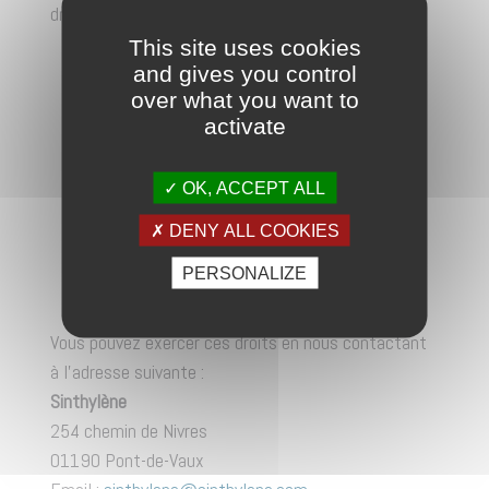
droits suivants :
This site uses cookies
droit d’accès à vos données,
and gives you control
over what you want to
droit de rectification,
activate
droit d’effacement,
OK, ACCEPT ALL
droit de limitation du traitement,
DENY ALL COOKIES
droit d’opposition,
PERSONALIZE
droit à la portabilité de vos données.
Vous pouvez exercer ces droits en nous contactant
à l’adresse suivante :
Sinthylène
254 chemin de Nivres
01190 Pont-de-Vaux