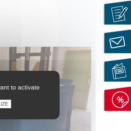
ant to activate
IZE