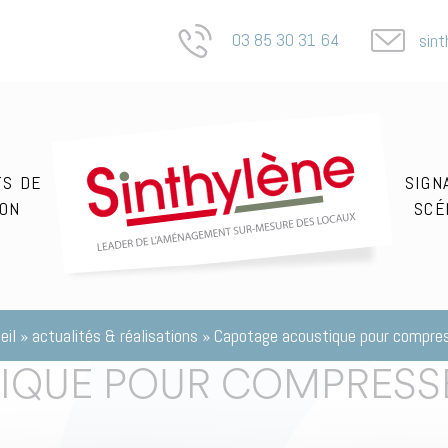
03 85 30 31 64
sin
ACCUEIL
TS DE
SIGN
ION
SCÉ
eil
»
actualités & réalisations
»
Capotage acoustique pour compre
IQUE POUR COMPRESS